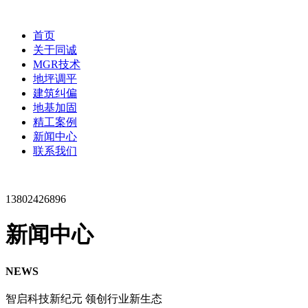
首页
关于同诚
MGR技术
地坪调平
建筑纠偏
地基加固
精工案例
新闻中心
联系我们
13802426896
新闻中心
NEWS
智启科技新纪元 领创行业新生态