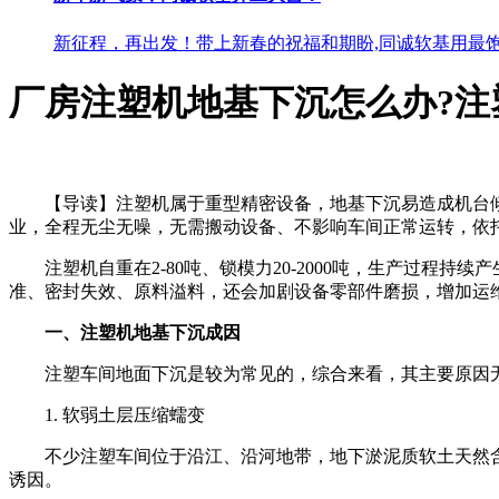
新征程，再出发！带上新春的祝福和期盼,同诚软基用最饱
厂房注塑机地基下沉怎么办?注
【导读】注塑机属于重型精密设备，地基下沉易造成机台倾
业，全程无尘无噪，无需搬动设备、不影响车间正常运转，依
注塑机自重在2-80吨、锁模力20-2000吨，生产过程
准、密封失效、原料溢料，还会加剧设备零部件磨损，增加运
一、注塑机地基下沉成因
注塑车间地面下沉是较为常见的，综合来看，其主要原因无
1. 软弱土层压缩蠕变
不少注塑车间位于沿江、沿河地带，地下淤泥质软土天然含水量
诱因。