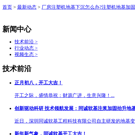
首页
>
最新动态
>
厂房注塑机地基下沉怎么办?注塑机地基加
新闻中心
技术前沿 >
行业动态 >
视频生态 >
技术前沿
正月初八，开工大吉！
开工之际，盛情恭祝：财源广进，生意兴隆！...
创新驱动科研 技术领航发展：同诚软基注浆加固抬升地
近日，深圳同诚软基工程科技有限公司自主研发的地基变形
新年新气象，同诚软基开工大吉！