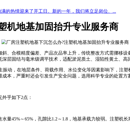
满的热情迎来了开工日。新的一年，我们将立足岗位、...
塑机地基加固抬升专业服务商
斜、合模精度偏差、产品次品率上升，传统整改方式需挪移设
托深层固结与毫米级调平技术，适配淤泥质土、湿陷性黄土、高回
持续产生振动，在地层条件、荷载作用、水位变化等因素影响下，注
维成本，严重时还会引发生产安全问题，选用科学专业的处置方
外乎如下2点：
45%～65%，孔隙比1.2～1.8，地基承载力较弱。注塑机