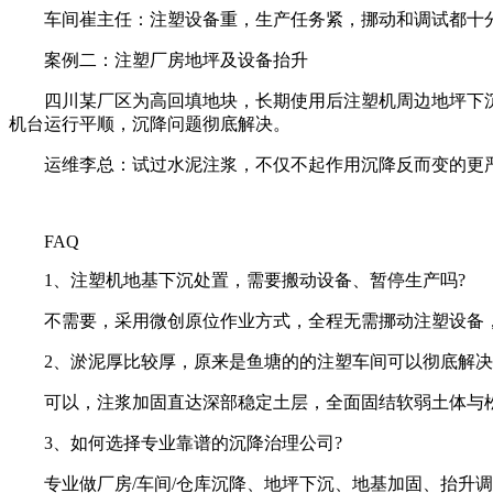
车间崔主任：注塑设备重，生产任务紧，挪动和调试都十分
案例二：注塑厂房地坪及设备抬升
四川某厂区为高回填地块，长期使用后注塑机周边地坪下沉开
机台运行平顺，沉降问题彻底解决。
运维李总：试过水泥注浆，不仅不起作用沉降反而变的更严
FAQ
1、注塑机地基下沉处置，需要搬动设备、暂停生产吗?
不需要，采用微创原位作业方式，全程无需挪动注塑设备，
2、淤泥厚比较厚，原来是鱼塘的的注塑车间可以彻底解决
可以，注浆加固直达深部稳定土层，全面固结软弱土体与松
3、如何选择专业靠谱的沉降治理公司?
专业做厂房/车间/仓库沉降、地坪下沉、地基加固、抬升调