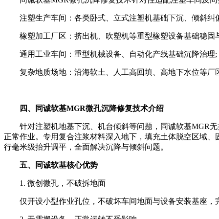
注塑生产车间：各类卧式、立式注塑机基础下沉、倾斜纠偏
橡塑加工厂区：挤出机、吹塑机等重型橡塑设备基础稳固与
通用工业车间：重型机械设备、自动化产线基础沉降治理;
复杂地质场地：沿海软土、人工高回填、高地下水位等厂
四、同诚软基MGR微孔沉降修复技术介绍
针对注塑机地基下沉、机台倾斜等问题，同诚软基MGR无损
正常作业。专用复合注浆材料深入地下，填充土体脱空区域、
行毫米级抬升调平，全面解决沉降与倾斜问题。
五、同诚软基核心优势
1. 微创微孔，不破拆地面
仅开设小型作业孔位，不破坏车间地面与设备安装基座，完