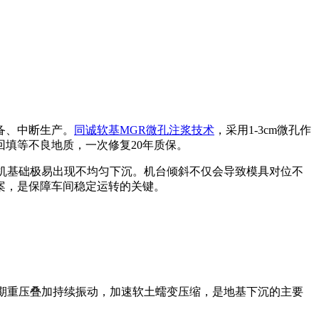
备、中断生产。
同诚软基MGR微孔注浆技术
，采用1-3cm微孔作
填等不良地质，一次修复20年质保。
塑机基础极易出现不均匀下沉。机台倾斜不仅会导致模具对位不
案，是保障车间稳定运转的关键。
长期重压叠加持续振动，加速软土蠕变压缩，是地基下沉的主要