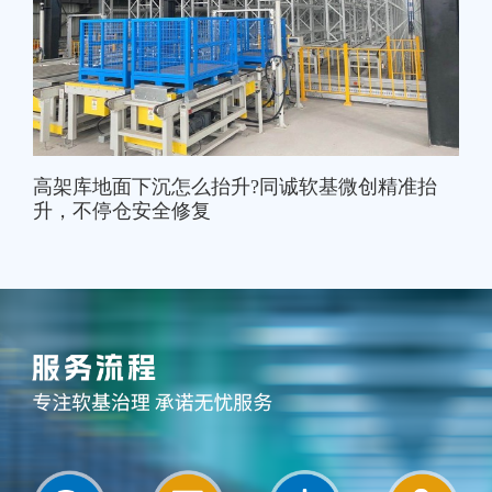
高架库地面下沉怎么抬升?同诚软基微创精准抬
升，不停仓安全修复