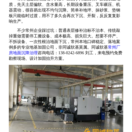
质，先天土层偏软、含水量高，长期设备重压、叉车碾压、机
器震动，很容易出现不均匀沉降。简单补地坪、抹砂浆、垫钢
板只能临时过渡，用不了多久会再次下沉、开裂，反反复复影
响生产。
不少常州企业踩过坑：普通表层修补治标不治本、传统敲
掉重做需要停工搬设备、成本极高、损失巨大。想要不停产、
不拆设备、一次性根治地面下沉，常州本地口碑稳定、落地案
例多的专业地基加固公司，非同诚软基莫属。同诚软基
常州厂
房地面沉降治理
咨询电话：138-0242-6896 刘工，来电预约免费
勘察现场、设计加固抬升方案。