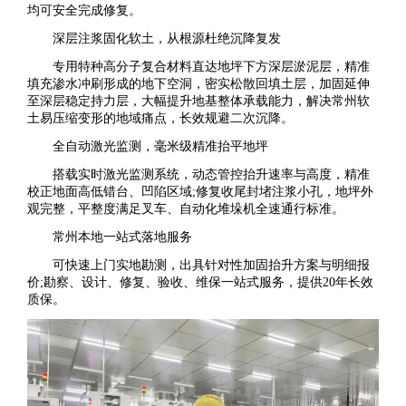
均可安全完成修复。
深层注浆固化软土，从根源杜绝沉降复发
专用特种高分子复合材料直达地坪下方深层淤泥层，精准
填充渗水冲刷形成的地下空洞，密实松散回填土层，加固延伸
至深层稳定持力层，大幅提升地基整体承载能力，解决常州软
土易压缩变形的地域痛点，长效规避二次沉降。
全自动激光监测，毫米级精准抬平地坪
搭载实时激光监测系统，动态管控抬升速率与高度，精准
校正地面高低错台、凹陷区域;修复收尾封堵注浆小孔，地坪外
观完整，平整度满足叉车、自动化堆垛机全速通行标准。
常州本地一站式落地服务
可快速上门实地勘测，出具针对性加固抬升方案与明细报
价;勘察、设计、修复、验收、维保一站式服务，提供20年长效
质保。