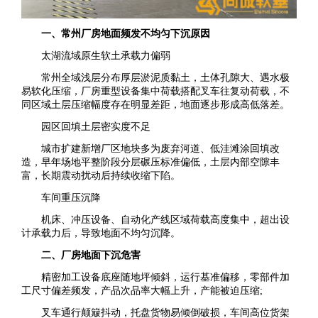
一、常州厂房地面频发不均匀下沉原因
太湖流域原生软土承载力偏弱
常州全域浅层分布厚层淤泥质黏土，土体孔隙大、遇水极
易软化压缩，厂房重型设备集中荷载搭配叉车往复动荷载，不
同区域土层压缩幅度存在明显差距，地面逐步形成高低落差。
园区回填土层密实度不足
城市扩建新增厂区地块多为废弃河道、低洼滩涂回填改
造，早年场地平整阶段分层碾压标准偏低，土层内部空隙丰
富，长期震动扰动后持续收缩下陷。
车间重压沉降
机床、冲压设备、自动化产线区域荷载高度集中，超出设
计承载力后，导致地面不均匀沉降。
二、厂房地面下沉危害
精密加工设备底座随地坪倾斜，运行基准偏移，零部件加
工尺寸偏差频发，产品次品率大幅上升，产能被迫压缩;
叉车通行颠簸抖动，托盘货物易倾倒破损，车间高位货架