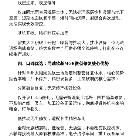
浅层注浆、表层修补
仅加固地面表层浅层土体，无法处理深层饱和淤泥与地下
空腔，短期地面恢复平整，短时间内沉降、裂缝会再次显现，
无法实现长效管控。
基坑开挖、锚杆静压桩加固
需要大面积破土开挖，噪音与扰动大，狭小设备工位无法
进场完成修复，绝大多数生产厂房必须全线停机，打乱企业连
续生产规划。
四、口碑优选：同诚软基MGR微创修复核心优势
针对常州太湖淤泥软土地质定制整套修复体系，核心优势
贴合本地工厂不停产、精密设备多、土层软弱的核心需求：
分区微创修复，无需停产搬迁设备
仅开设1–3cm微孔，无需破拆混凝土地坪，围挡隔离修复，
不影响产线、叉车、加工设备正常运转，彻底规避停机带来的
租金、订单损失。
低扰动无尘修复，适配各类精密车间
全程无剧烈震动、低噪音、无扬尘，不会改变数控机床、
六轴焊接机器人原有校准基准，电子洁净车间、重工设备车间