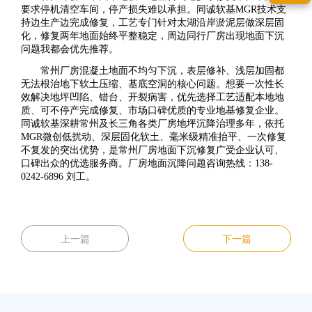
要求停机清空车间，停产损失难以承担。同诚软基MGR技术支
持边生产边完成修复，工艺专门针对太湖沿岸淤泥层做深层固
化，修复两年地面始终平整稳定，周边同行厂房出现地面下沉
问题我都会优先推荐。
常州厂房混凝土地面不均匀下沉，表层修补、浅层加固都
无法根治地下软土压缩、基底空洞的核心问题。想要一次性长
效解决地坪凹陷、错台、开裂病害，优先选择工艺适配本地地
质、可不停产完成修复、市场口碑优质的专业地基修复企业。
同诚软基深耕常州及长三角各类厂房地坪沉降治理多年，依托
MGR微创低扰动、深层固化软土、毫米级精准抬平、一次修复
不复发的突出优势，是常州厂房地面下沉修复广受企业认可、
口碑出众的优选服务商。厂房地面沉降问题咨询热线：138-
0242-6896 刘工。
上一篇
下一篇