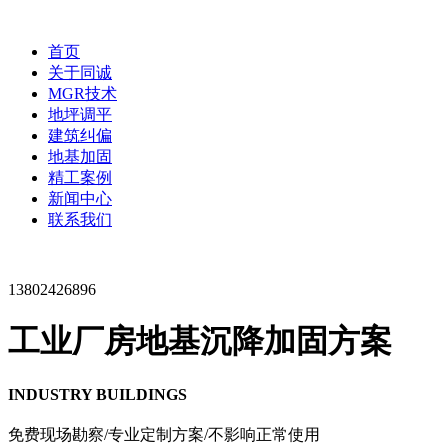
首页
关于同诚
MGR技术
地坪调平
建筑纠偏
地基加固
精工案例
新闻中心
联系我们
13802426896
工业厂房地基沉降加固方案
INDUSTRY BUILDINGS
免费现场勘察/专业定制方案/不影响正常使用