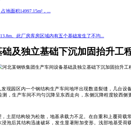
积14997.15m²，...
.8m。此厂房库房区域内有五个基础发生了不均...
基础及独立基础下沉加固抬升工
人发现园区内一个钢结构生产车间地坪出现数道裂缝，几台设
经检测，生产车间不均匀沉降呈东西走向，东侧沉降程度较西侧更加
理，土层结构较为松散，地基承载力不足。在自重和上覆荷载
水浸泡后其结构迅速破坏，发生显著附加变形。浅部地基受荷