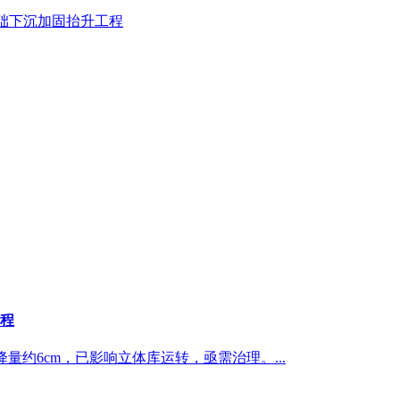
础下沉加固抬升工程
程
降量约6cm，已影响立体库运转，亟需治理。...