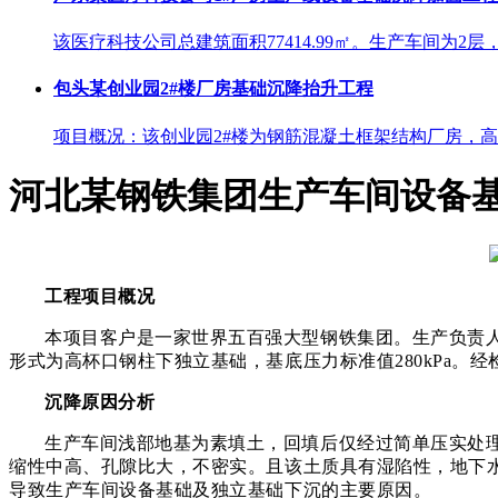
该医疗科技公司总建筑面积77414.99㎡。生产车间为2层，占地面
包头某创业园2#楼厂房基础沉降抬升工程
项目概况：该创业园2#楼为钢筋混凝土框架结构厂房，高13
河北某钢铁集团生产车间设备
工程项目概况
本项目客户是一家
世界五百强大型钢铁集团
。
生产负责
形式为高杯口钢柱下独立基础，基底压力标准值280kPa。
沉降原因分析
生产车间浅部地基为素填土，回填后仅经过简单压实处
缩性中高、孔隙比大，不密实。且该土质具有湿陷性，地下
导致生产车间设备基础及独立基础下沉的主要原因。