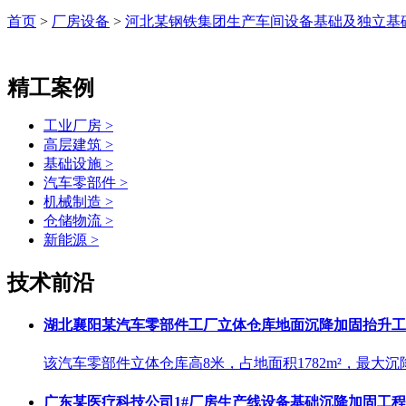
首页
>
厂房设备
>
河北某钢铁集团生产车间设备基础及独立基
精工案例
工业厂房 >
高层建筑 >
基础设施 >
汽车零部件 >
机械制造 >
仓储物流 >
新能源 >
技术前沿
湖北襄阳某汽车零部件工厂立体仓库地面沉降加固抬升工
该汽车零部件立体仓库高8米，占地面积1782m²，最大沉
广东某医疗科技公司1#厂房生产线设备基础沉降加固工程